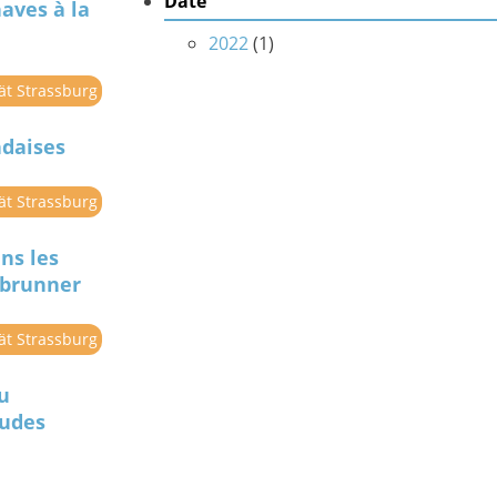
Date
naves à la
2022
(
1
)
tät Strassburg
ndaises
tät Strassburg
ns les
enbrunner
tät Strassburg
du
tudes