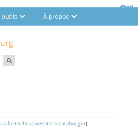
 outils
À propos
burg
s à la Reichsuniversität Strassburg
(
7
)