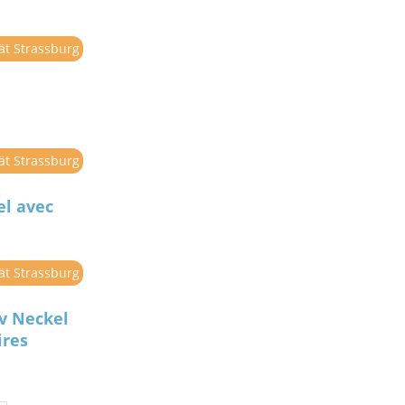
tät Strassburg
tät Strassburg
el avec
tät Strassburg
av Neckel
ires