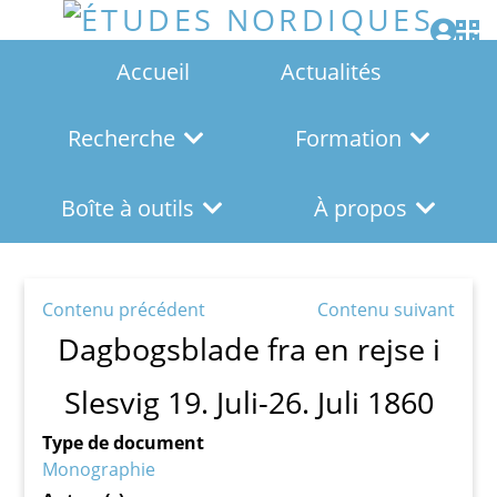
Accueil
Actualités
Recherche
Formation
Boîte à outils
À propos
Contenu précédent
Contenu suivant
Dagbogsblade fra en rejse i
Slesvig 19. Juli-26. Juli 1860
Type de document
Monographie