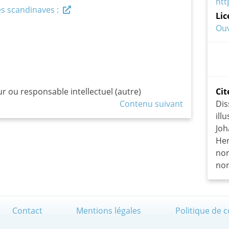
htt
s scandinaves :
Lic
Ouv
ur ou responsable intellectuel (autre)
Cit
Contenu suivant
Di
ill
Jo
Her
nor
nor
Contact
Mentions légales
Politique de c