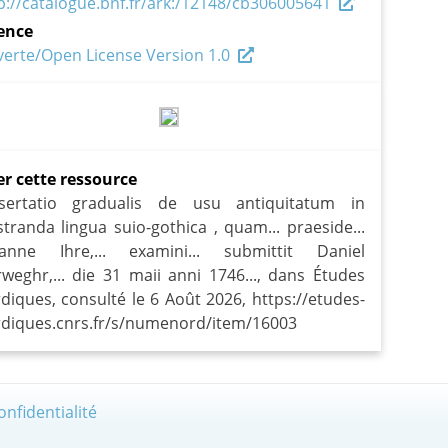
p://catalogue.bnf.fr/ark:/12148/cb306005641
ence
erte/Open License Version 1.0
er cette ressource
ssertatio gradualis de usu antiquitatum in
ustranda lingua suio-gothica , quam... praeside...
hanne Ihre,... examini... submittit Daniel
weghr,... die 31 maii anni 1746..., dans Études
diques, consulté le 6 Août 2026, https://etudes-
diques.cnrs.fr/s/numenord/item/16003
onfidentialité