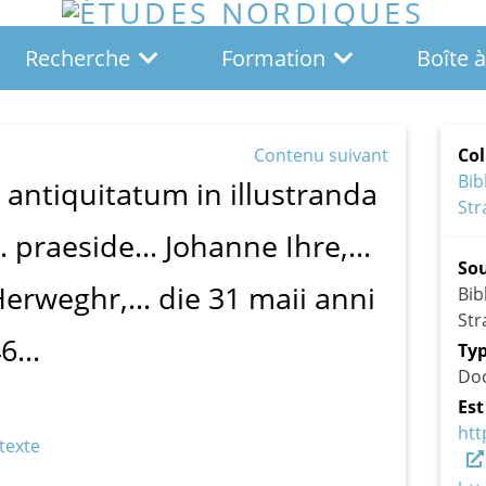
Recherche
Formation
Boîte à
Contenu suivant
Col
Bi
 antiquitatum in illustranda
Str
 praeside... Johanne Ihre,...
So
Herweghr,... die 31 maii anni
Bi
Str
6...
Typ
Do
Est
htt
texte