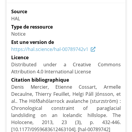
Source
HAL
Type de ressource
Notice
Est une version de
https://hal.science/hal-00789742v1
Licence
Distributed under a Creative Commons
Attribution 4.0 International License
Citation bibliographique
Denis Mercier, Etienne Cossart, Armelle
Decaulne, Thierry Feuillet, Helgi Páll Jónsson, et
al.. The Höfðahólarrock avalanche (sturzström) :
Chronological constraint of paraglacial
landsliding on an Icelandic hillslope. The
Holocene, 2013, 23 (3), p. 432-446.
[10.1177/0959683612463104]. [hal-00789742]