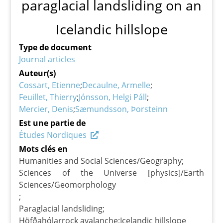
paraglacial landsliding on an
Icelandic hillslope
Type de document
Journal articles
Auteur(s)
Cossart, Etienne
Decaulne, Armelle
Feuillet, Thierry
Jónsson, Helgi Páll
Mercier, Denis
Sæmundsson, Þorsteinn
Est une partie de
Études Nordiques
Mots clés en
Humanities and Social Sciences/Geography
Sciences of the Universe [physics]/Earth
Sciences/Geomorphology
Paraglacial landsliding
Höfðahólarrock avalanche
Icelandic hillslope