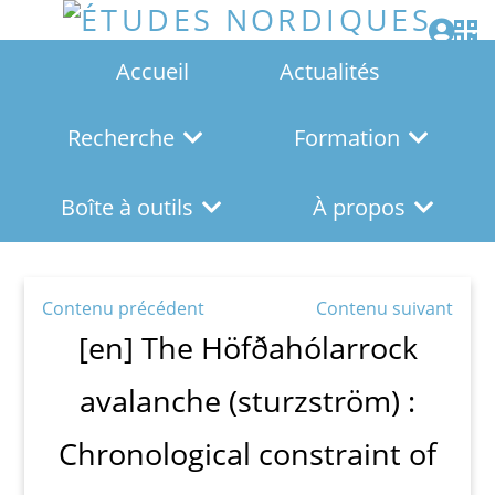
Accueil
Actualités
Recherche
Formation
Boîte à outils
À propos
Contenu précédent
Contenu suivant
[en] The Höfðahólarrock
avalanche (sturzström) :
Chronological constraint of