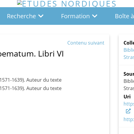
Recherche
Formation
Boîte à
Contenu suivant
Coll
Bib
Poematum. Libri VI
Stra
Sou
1571-1639). Auteur du texte
Bib
1571-1639). Auteur du texte
Stra
Uri
http
http