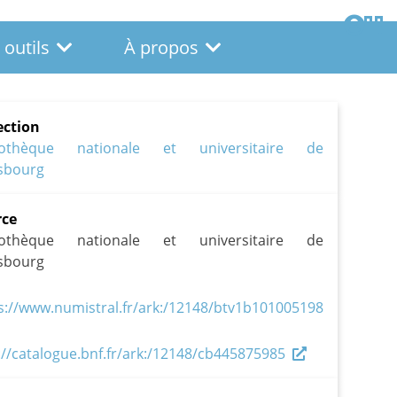
 outils
À propos
ection
liothèque nationale et universitaire de
sbourg
rce
liothèque nationale et universitaire de
sbourg
s://www.numistral.fr/ark:/12148/btv1b101005198
://catalogue.bnf.fr/ark:/12148/cb445875985